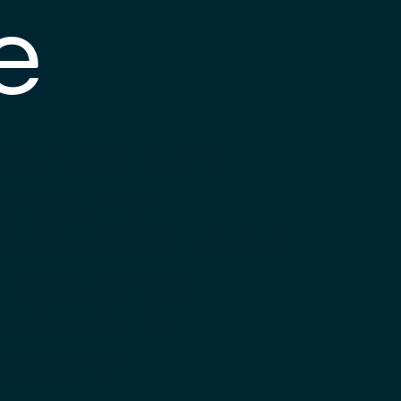
e
s posible que el
nlace esté
esactualizado o que
a página haya
ambiado de
bicación