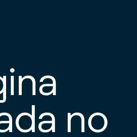
gina
tada no