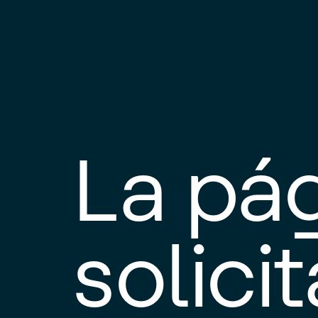
La pá
solici