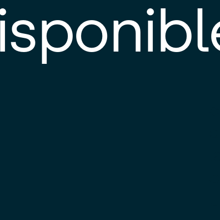
isponibl
E
e
d
l
c
u