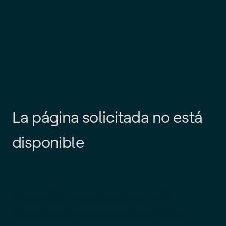
L
a
p
á
g
i
n
a
s
o
l
i
c
i
t
a
d
a
n
o
e
s
t
á
d
i
s
p
o
n
i
b
l
e
Es posible que el enlace esté
desactualizado o que la página