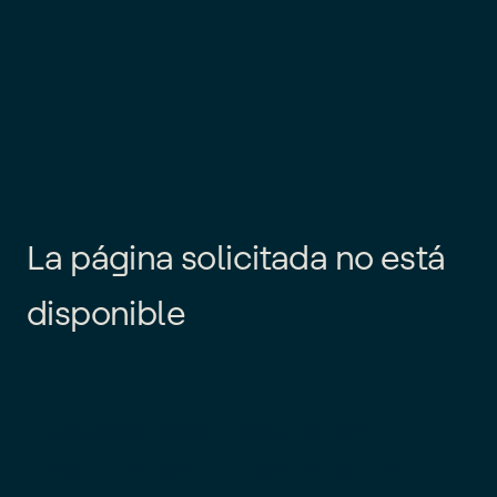
L
a
p
á
g
i
n
a
s
o
l
i
c
i
t
a
d
a
n
o
e
s
t
á
d
i
s
p
o
n
i
b
l
e
Es posible que el enlace esté
desactualizado o que la página