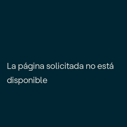
L
a
p
á
g
i
n
a
s
o
l
i
c
i
t
a
d
a
n
o
e
s
t
á
d
i
s
p
o
n
i
b
l
e
Es posible que el enlace esté
desactualizado o que la página