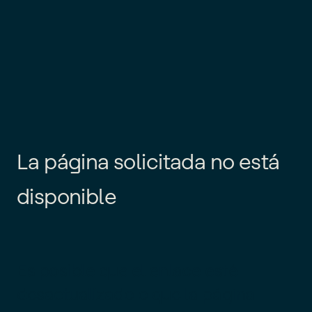
L
a
p
á
g
i
n
a
s
o
l
i
c
i
t
a
d
a
n
o
e
s
t
á
d
i
s
p
o
n
i
b
l
e
Es posible que el enlace esté
desactualizado o que la página