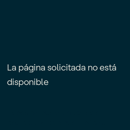
L
a
p
á
g
i
n
a
s
o
l
i
c
i
t
a
d
a
n
o
e
s
t
á
d
i
s
p
o
n
i
b
l
e
Es posible que el enlace esté
desactualizado o que la página