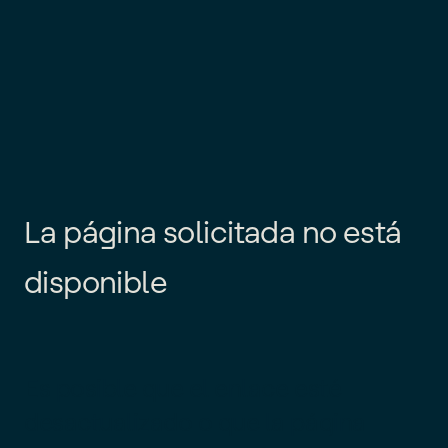
L
a
p
á
g
i
n
a
s
o
l
i
c
i
t
a
d
a
n
o
e
s
t
á
d
i
s
p
o
n
i
b
l
e
Es posible que el enlace esté
desactualizado o que la página