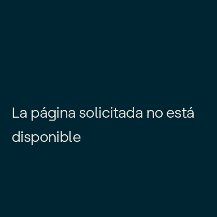
L
a
p
á
g
i
n
a
s
o
l
i
c
i
t
a
d
a
n
o
e
s
t
á
d
i
s
p
o
n
i
b
l
e
Es posible que el enlace esté
desactualizado o que la página