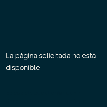
L
a
p
á
g
i
n
a
s
o
l
i
c
i
t
a
d
a
n
o
e
s
t
á
d
i
s
p
o
n
i
b
l
e
Es posible que el enlace esté
desactualizado o que la página