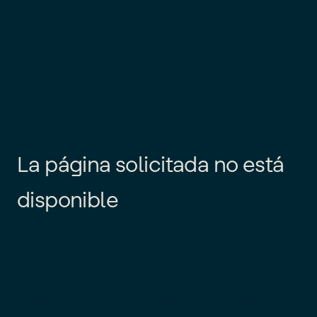
L
a
p
á
g
i
n
a
s
o
l
i
c
i
t
a
d
a
n
o
e
s
t
á
d
i
s
p
o
n
i
b
l
e
Es posible que el enlace esté
desactualizado o que la página