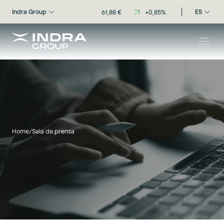
Indra Group
ES
Home
/
Sala de prensa