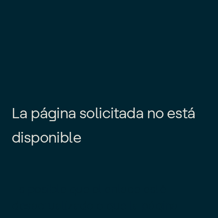
L
a
p
á
g
i
n
a
s
o
l
i
c
i
t
a
d
a
n
o
e
s
t
á
d
i
s
p
o
n
i
b
l
e
Es posible que el enlace esté
desactualizado o que la página