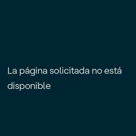
L
a
p
á
g
i
n
a
s
o
l
i
c
i
t
a
d
a
n
o
e
s
t
á
d
i
s
p
o
n
i
b
l
e
Es posible que el enlace esté
desactualizado o que la página