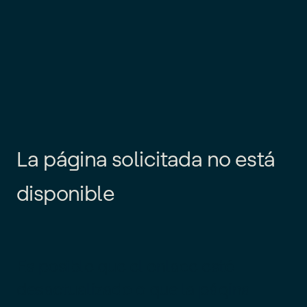
L
a
p
á
g
i
n
a
s
o
l
i
c
i
t
a
d
a
n
o
e
s
t
á
d
i
s
p
o
n
i
b
l
e
Es posible que el enlace esté
desactualizado o que la página