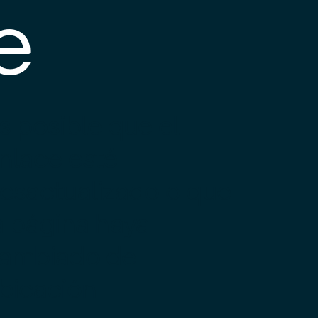
e
s posible que el
nlace esté
esactualizado o que
a página haya
ambiado de
bicación