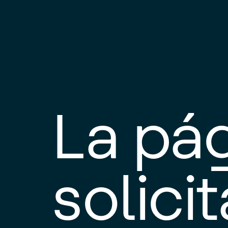
La pá
solici