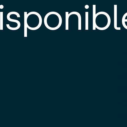
isponibl
E
e
d
l
c
u