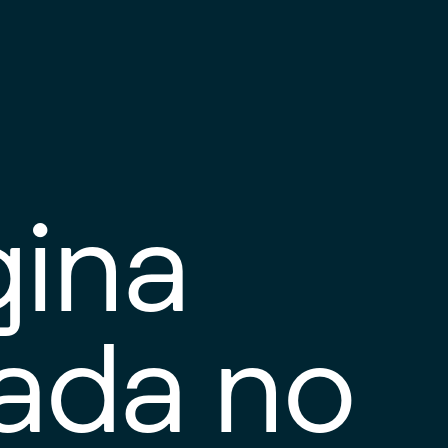
gina
tada no