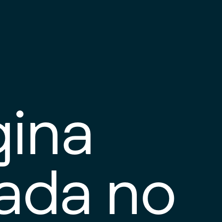
gina
tada no