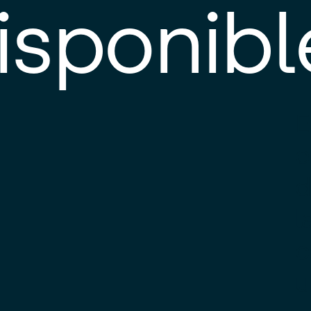
isponibl
E
e
d
l
c
u