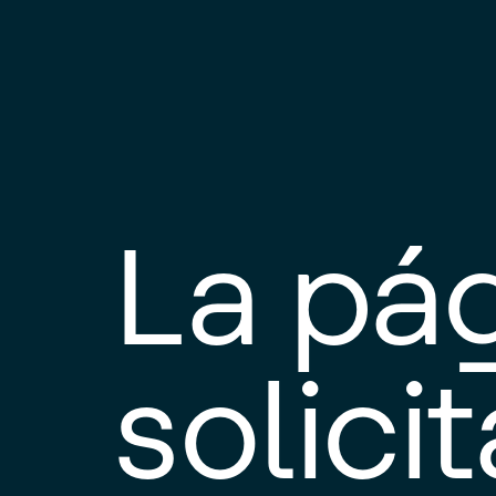
La pá
solici