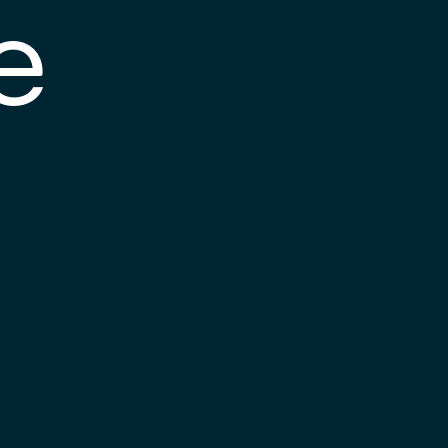
e
s posible que el
nlace esté
esactualizado o que
a página haya
ambiado de
bicación