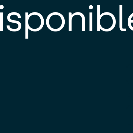
isponibl
E
e
d
l
c
u