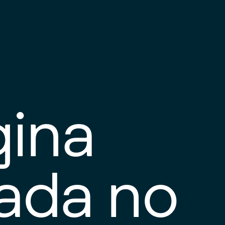
gina
tada no