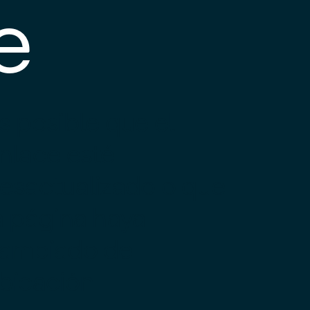
e
s posible que el
nlace esté
esactualizado o que
a página haya
ambiado de
bicación