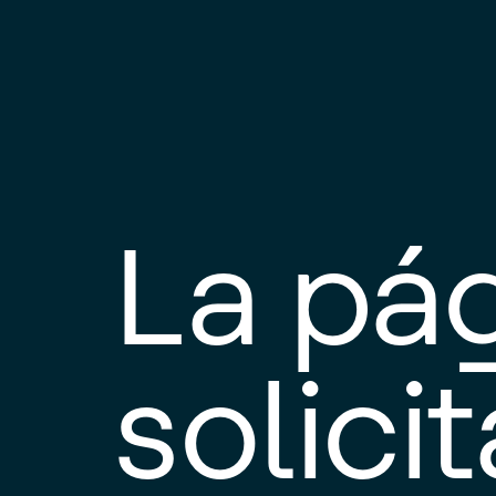
La pá
solici