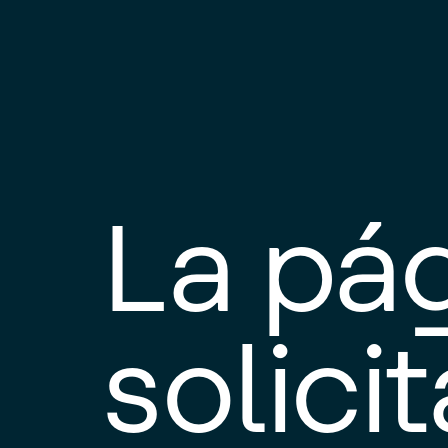
La pá
solici