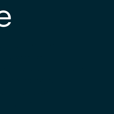
e
s posible que el
nlace esté
esactualizado o que
a página haya
ambiado de
bicación