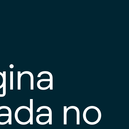
gina
tada no