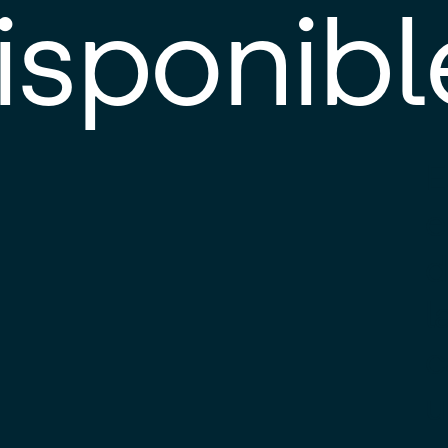
isponibl
E
e
d
l
c
u