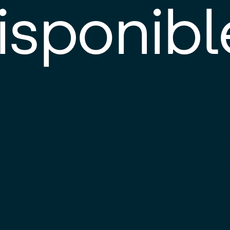
isponibl
E
e
d
l
c
u