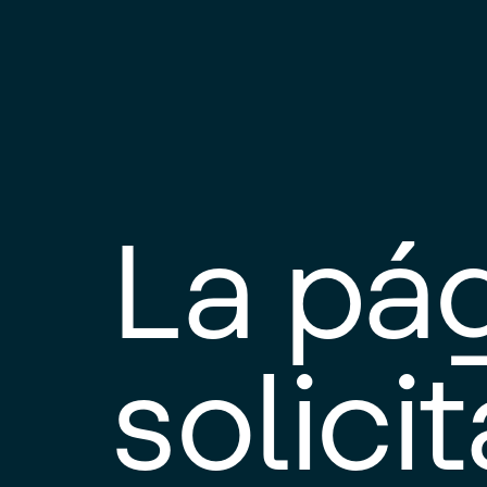
La pá
solici