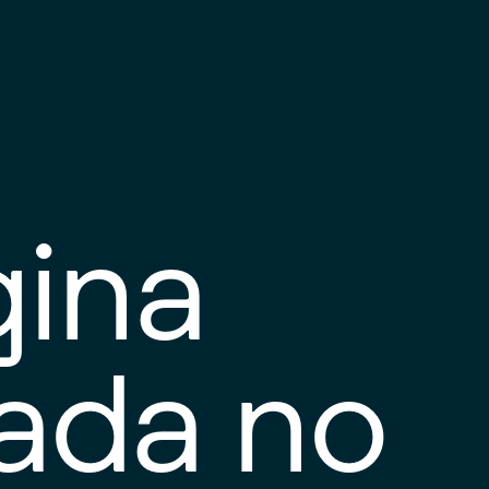
gina
tada no