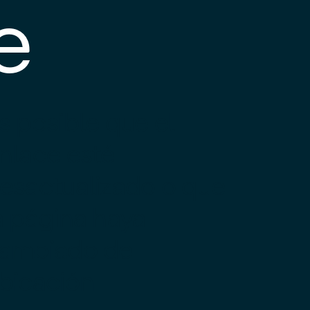
e
s posible que el
nlace esté
esactualizado o que
a página haya
ambiado de
bicación