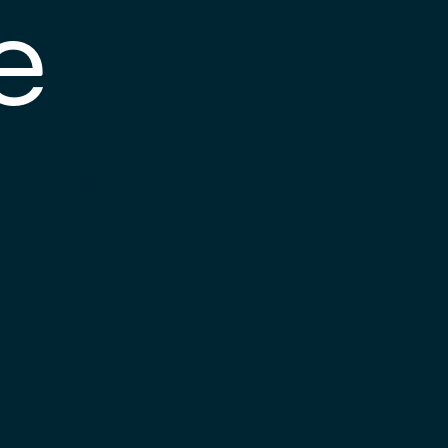
e
s posible que el
nlace esté
esactualizado o que
a página haya
ambiado de
bicación