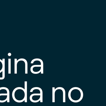
gina
tada no