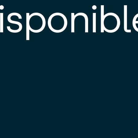
isponibl
E
e
d
l
c
u