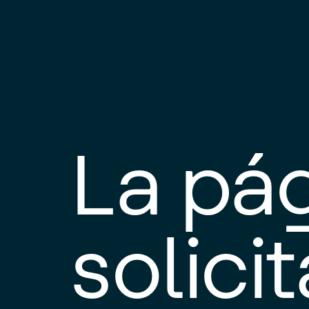
La pá
solici