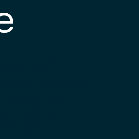
e
s posible que el
nlace esté
esactualizado o que
a página haya
ambiado de
bicación