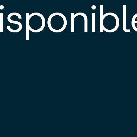
isponibl
E
e
d
l
c
u