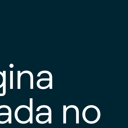
gina
tada no