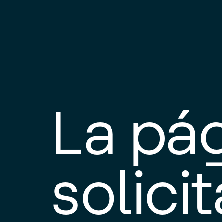
La pá
solici