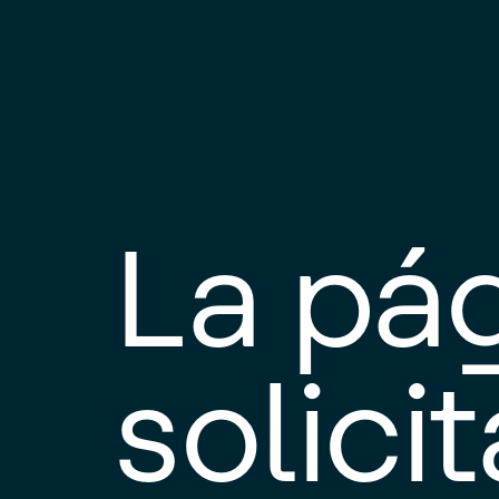
La pá
solici