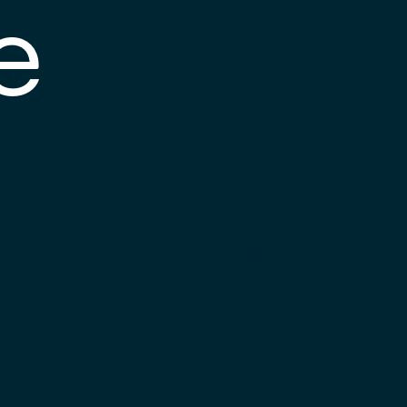
e
s posible que el
nlace esté
esactualizado o que
a página haya
ambiado de
bicación