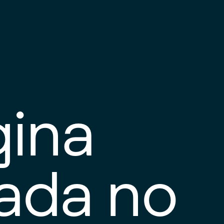
gina
tada no