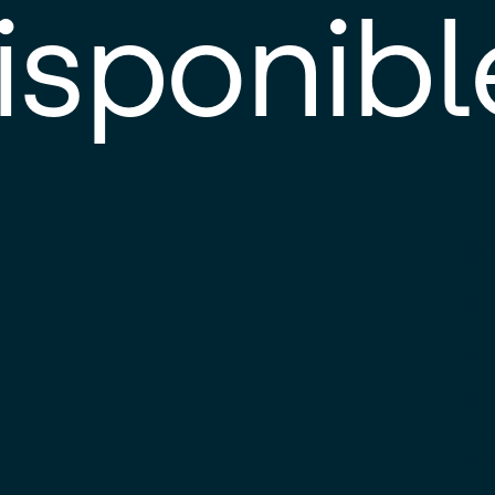
isponibl
E
e
d
l
c
u