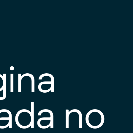
gina
tada no