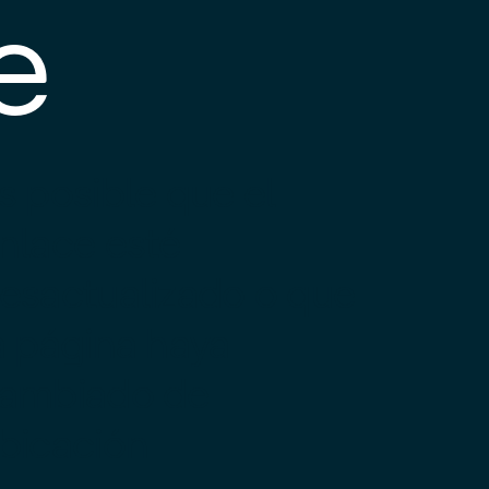
e
s posible que el
nlace esté
esactualizado o que
a página haya
ambiado de
bicación