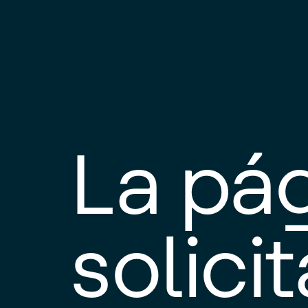
La pá
solici