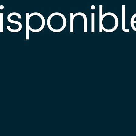
isponibl
E
e
d
l
c
u