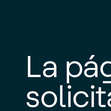
La pá
solici