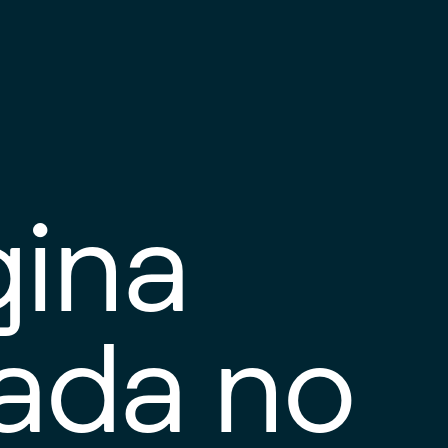
gina
tada no