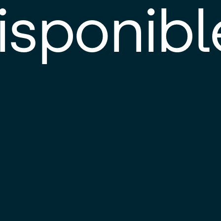
isponibl
E
e
d
l
c
u