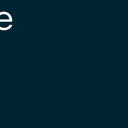
e
s posible que el
nlace esté
esactualizado o que
a página haya
ambiado de
bicación