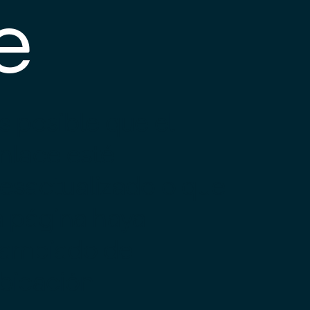
e
s posible que el
nlace esté
esactualizado o que
a página haya
ambiado de
bicación