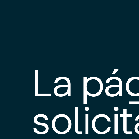
La pá
solici