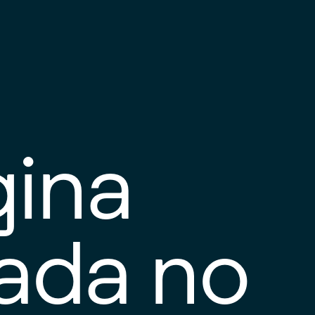
gina
tada no