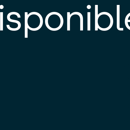
isponibl
E
e
d
l
c
u