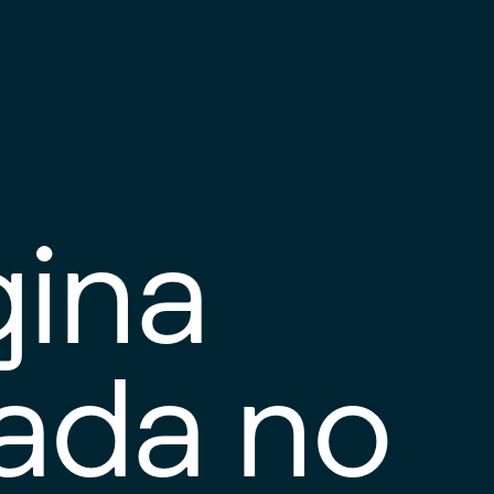
gina
tada no