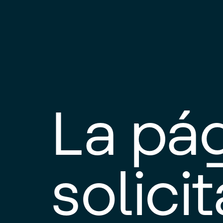
La pá
solici