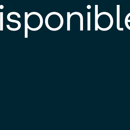
isponibl
E
e
d
l
c
u