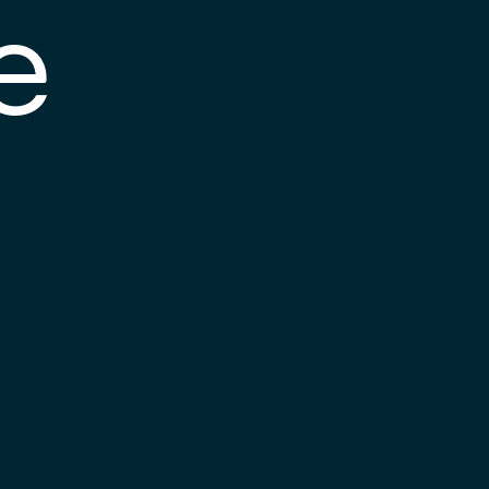
e
s posible que el
nlace esté
esactualizado o que
a página haya
ambiado de
bicación