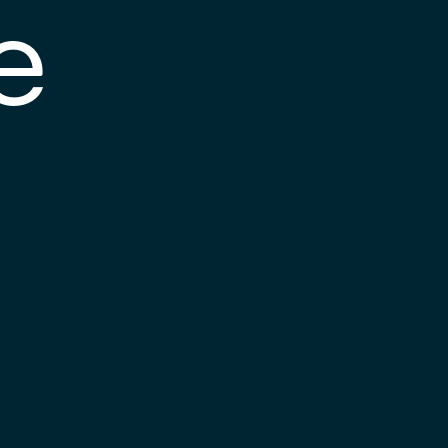
e
s posible que el
nlace esté
esactualizado o que
a página haya
ambiado de
bicación