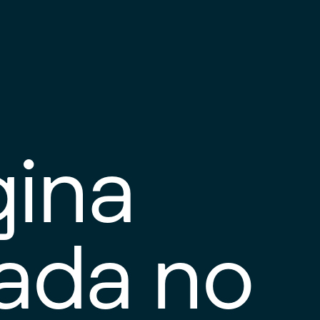
gina
tada no