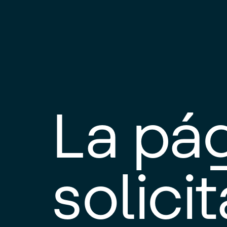
La pá
solici