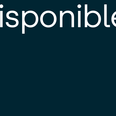
isponibl
E
e
d
l
c
u