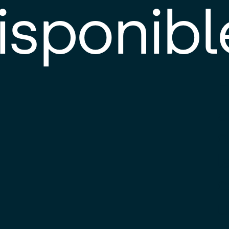
isponibl
E
e
d
l
c
u