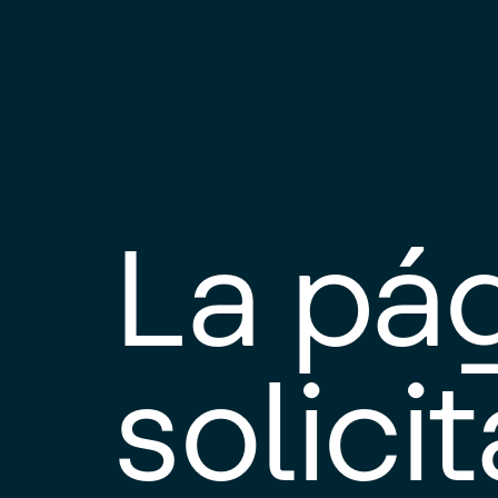
La pá
solici