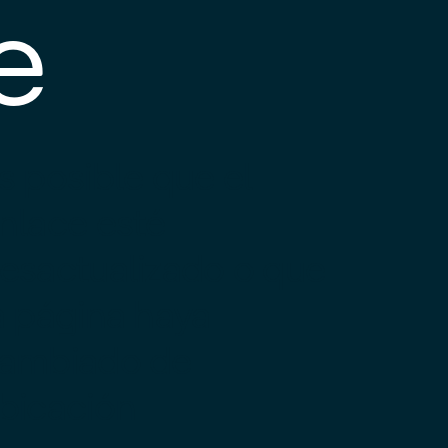
e
s posible que el
nlace esté
esactualizado o que
a página haya
ambiado de
bicación