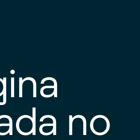
gina
tada no