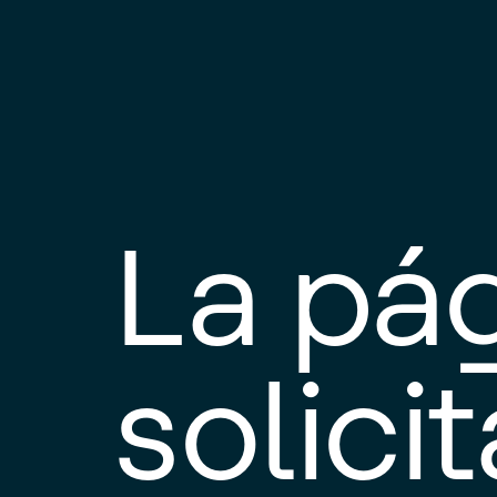
La pá
solici