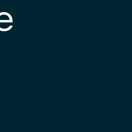
e
s posible que el
nlace esté
esactualizado o que
a página haya
ambiado de
bicación