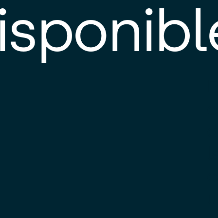
isponibl
E
e
d
l
c
u