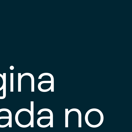
gina
tada no