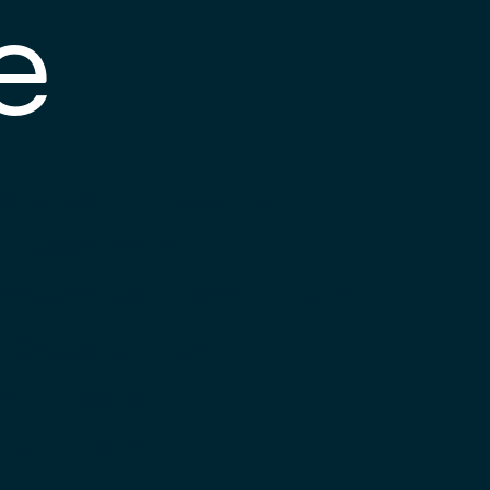
e
s posible que el
nlace esté
esactualizado o que
a página haya
ambiado de
bicación