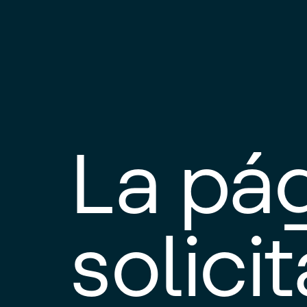
La pá
solici