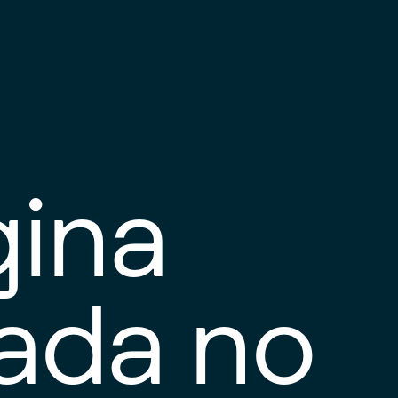
gina
tada no