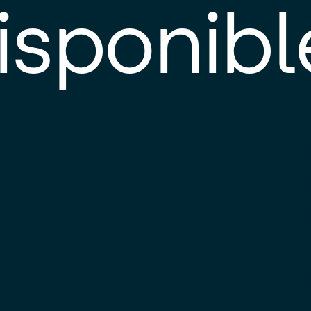
isponibl
E
e
d
l
c
u