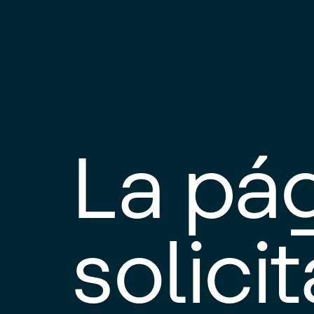
La pá
solici