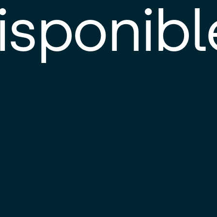
isponibl
E
e
d
l
c
u