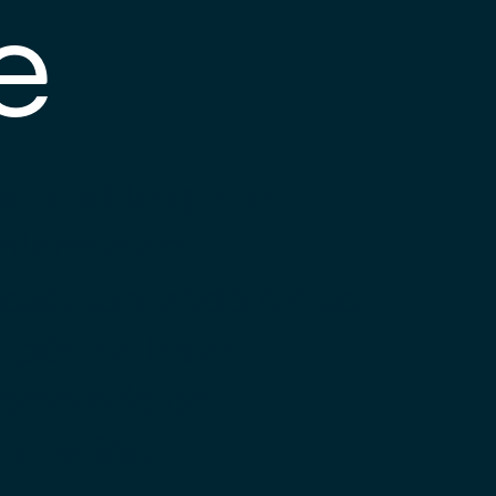
e
s posible que el
nlace esté
esactualizado o que
a página haya
ambiado de
bicación