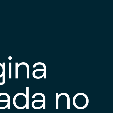
gina
tada no