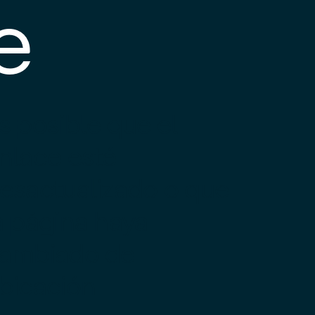
e
s posible que el
nlace esté
esactualizado o que
a página haya
ambiado de
bicación