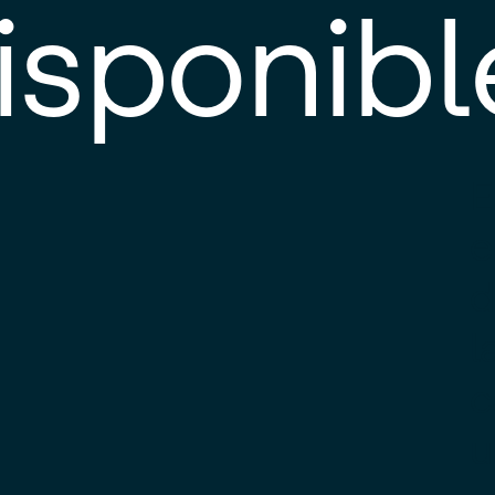
isponibl
E
e
d
l
c
u