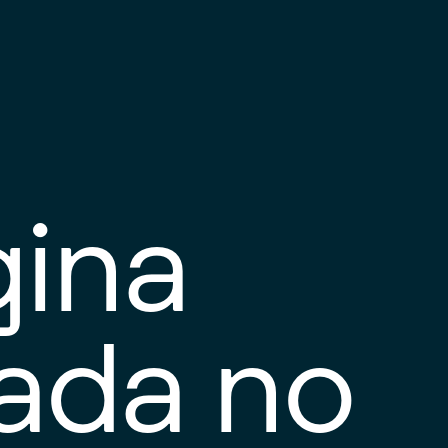
gina
tada no