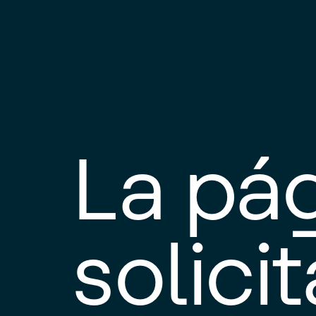
La pá
solici