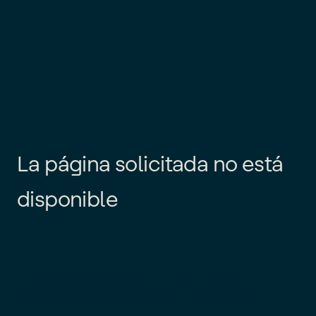
L
a
p
á
g
i
n
a
s
o
l
i
c
i
t
a
d
a
n
o
e
s
t
á
d
i
s
p
o
n
i
b
l
e
Es posible que el enlace esté
desactualizado o que la página