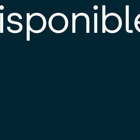
isponibl
E
e
d
l
c
u