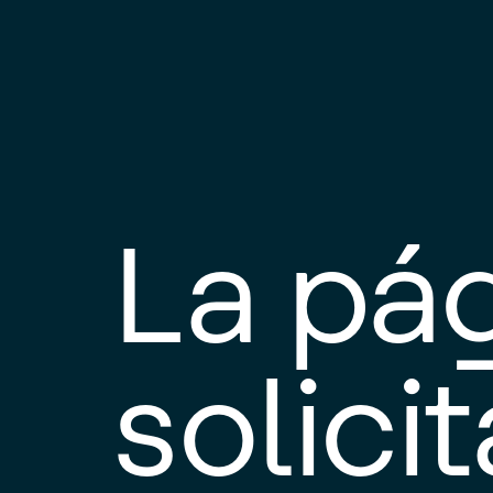
La pá
solici