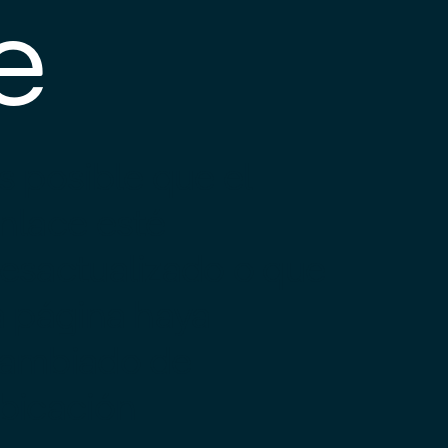
e
s posible que el
nlace esté
esactualizado o que
a página haya
ambiado de
bicación