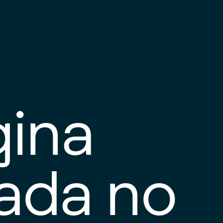
gina
tada no