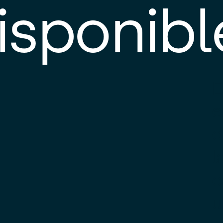
isponibl
E
e
d
l
c
u