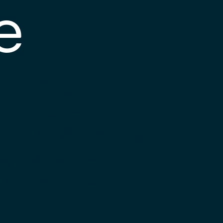
e
s posible que el
nlace esté
esactualizado o que
a página haya
ambiado de
bicación