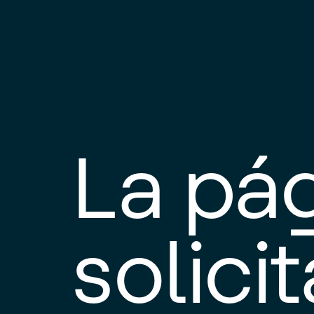
La pá
solici