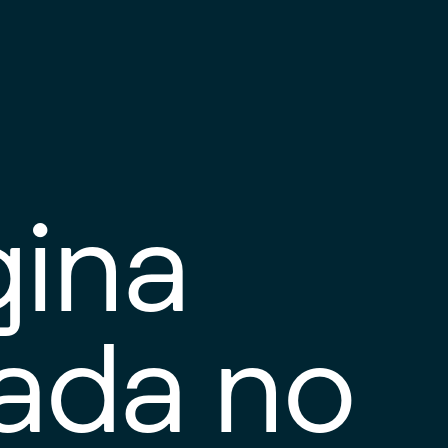
gina
tada no