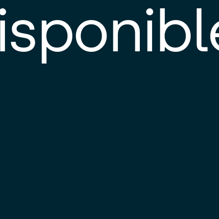
isponibl
E
e
d
l
c
u