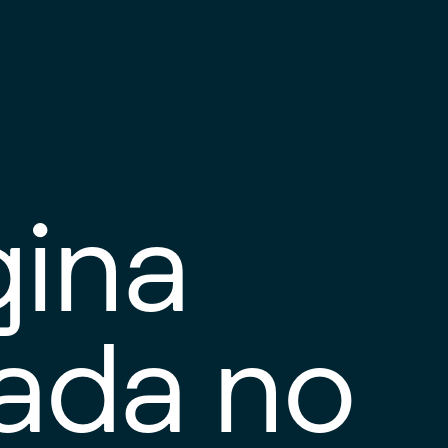
gina
tada no