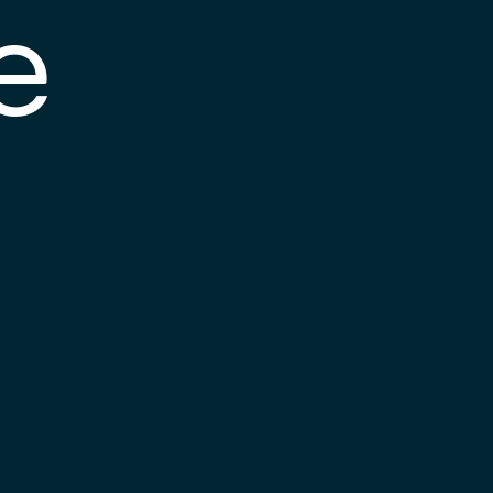
e
s posible que el
nlace esté
esactualizado o que
a página haya
ambiado de
bicación