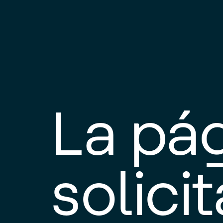
La pá
solici