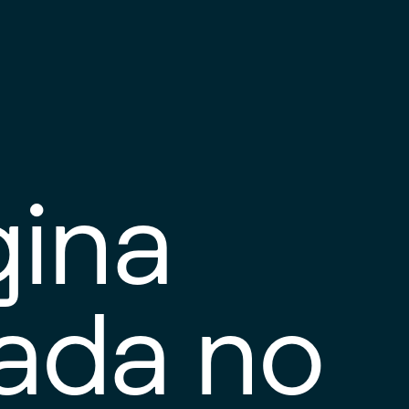
gina
tada no