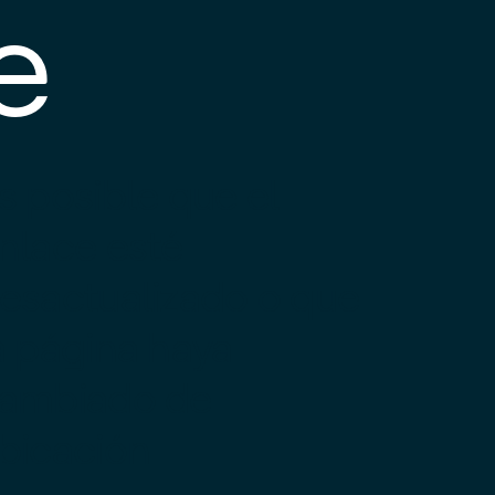
e
s posible que el
nlace esté
esactualizado o que
a página haya
ambiado de
bicación