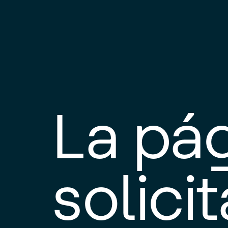
La pá
solici