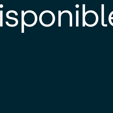
isponibl
E
e
d
l
c
u