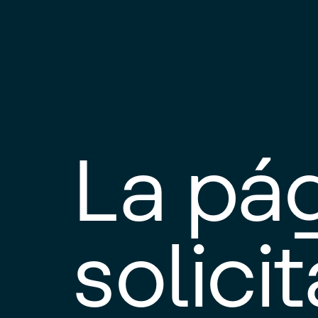
La pá
solici