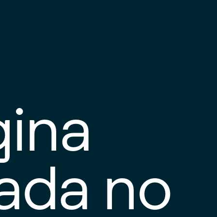
gina
tada no