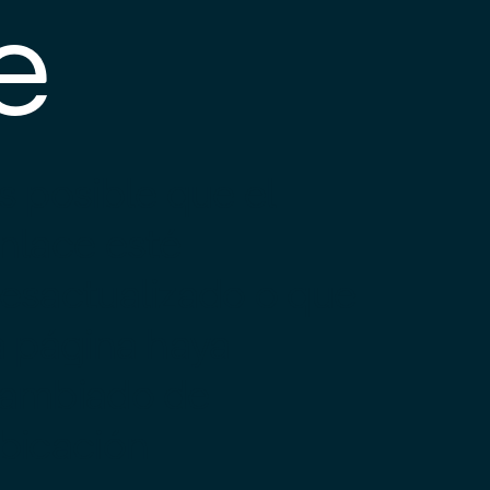
e
s posible que el
nlace esté
esactualizado o que
a página haya
ambiado de
bicación