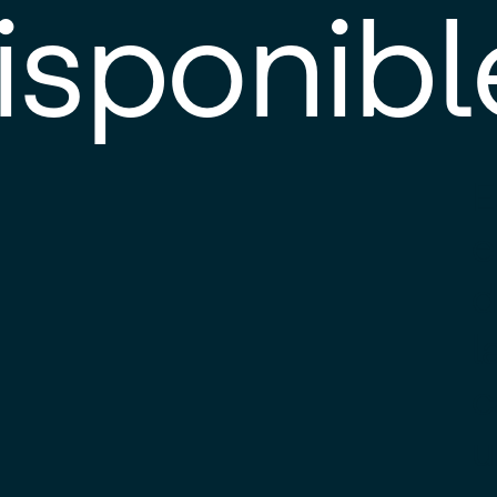
isponibl
E
e
d
l
c
u