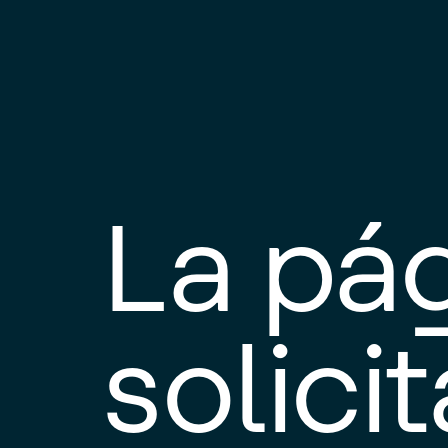
La pá
solici