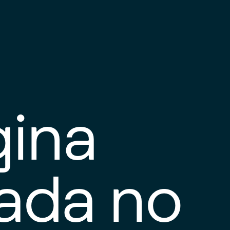
gina
tada no