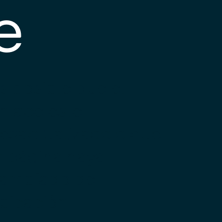
e
s posible que el
nlace esté
esactualizado o que
a página haya
ambiado de
bicación