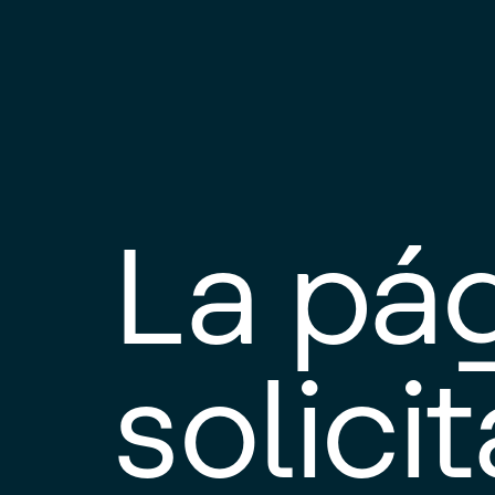
La pá
solici