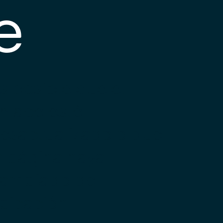
e
s posible que el
nlace esté
esactualizado o que
a página haya
ambiado de
bicación