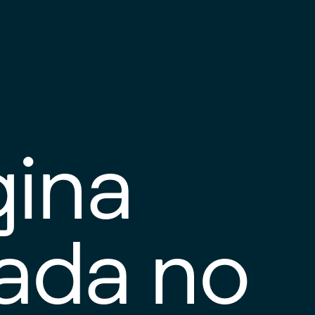
gina
tada no