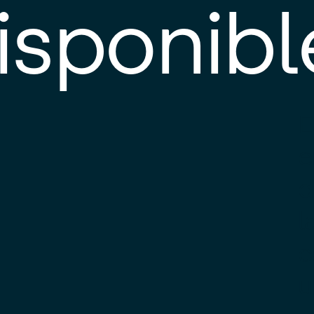
isponibl
E
e
d
l
c
u