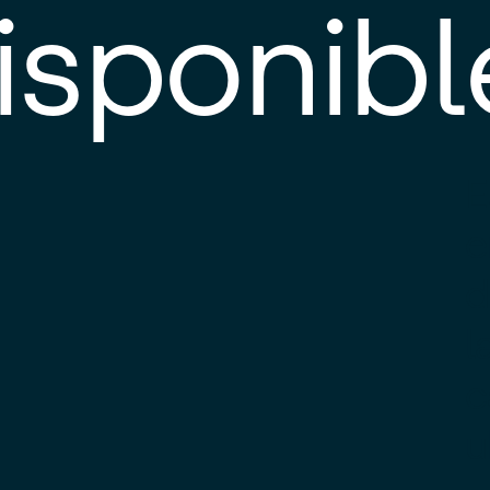
isponibl
E
e
d
l
c
u