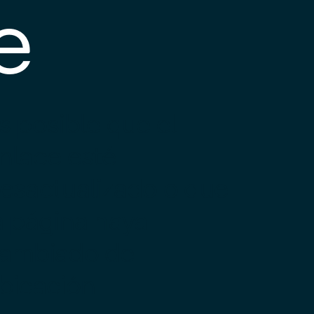
e
s posible que el
nlace esté
esactualizado o que
a página haya
ambiado de
bicación