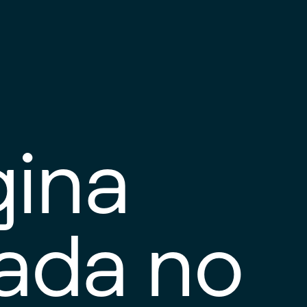
gina
tada no