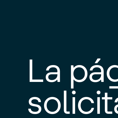
La pá
solici