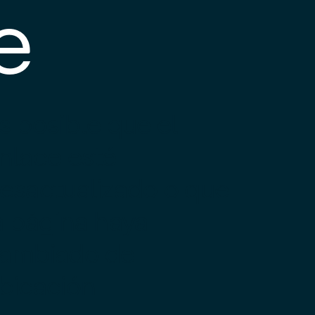
e
s posible que el
nlace esté
esactualizado o que
a página haya
ambiado de
bicación