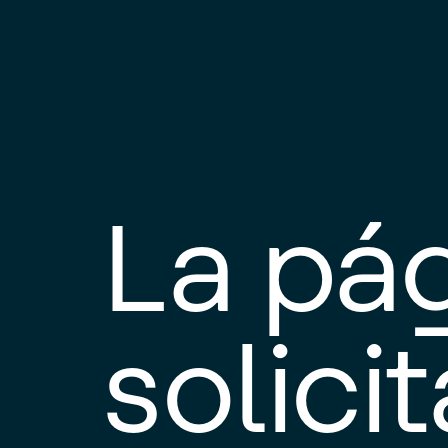
La pá
solici