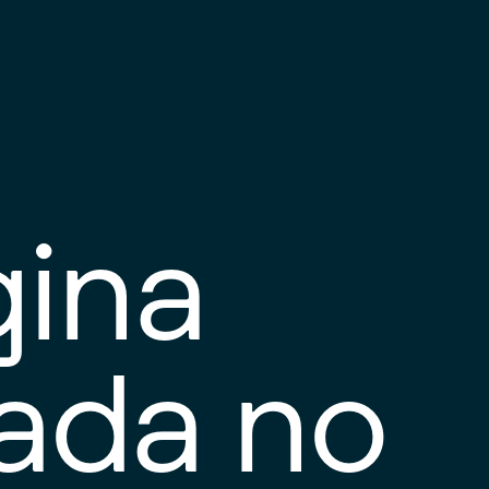
gina
tada no