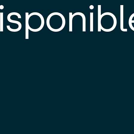
isponibl
E
e
d
l
c
u