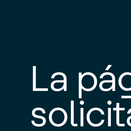
La pá
solici