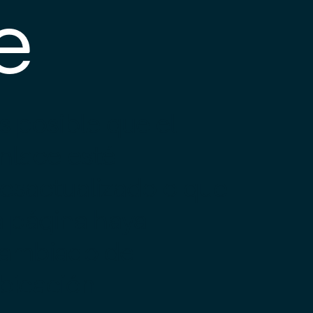
e
s posible que el
nlace esté
esactualizado o que
a página haya
ambiado de
bicación