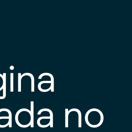
gina
tada no