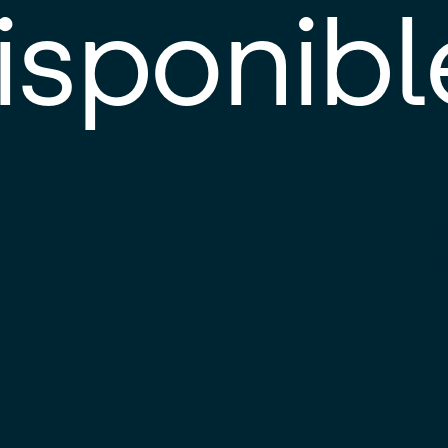
isponibl
E
e
d
l
c
u