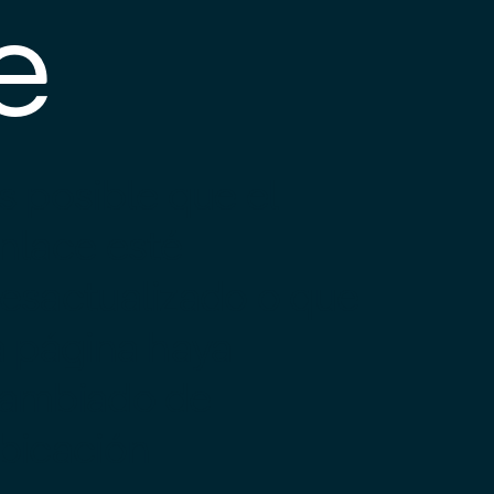
e
s posible que el
nlace esté
esactualizado o que
a página haya
ambiado de
bicación