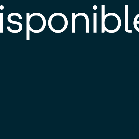
isponibl
E
e
d
l
c
u