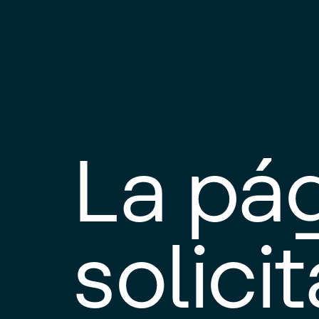
La pá
solici