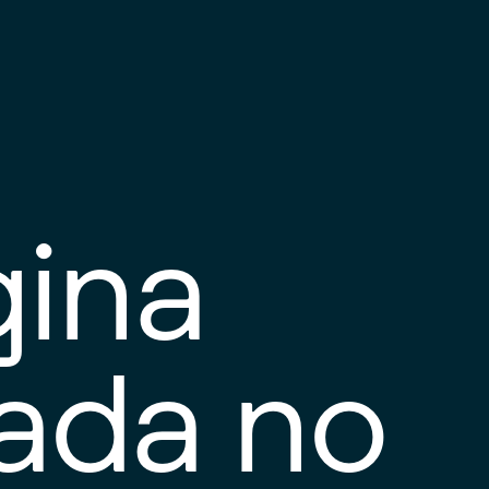
gina
tada no