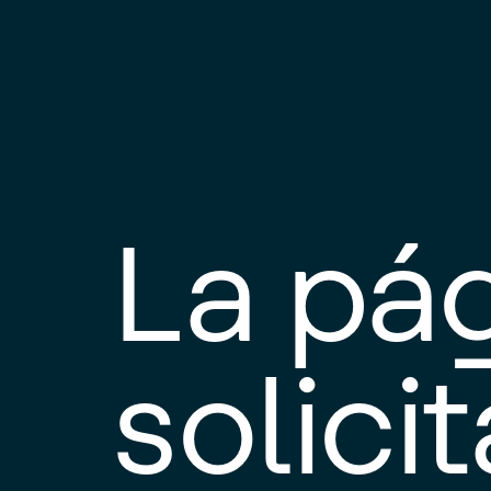
La pá
solici