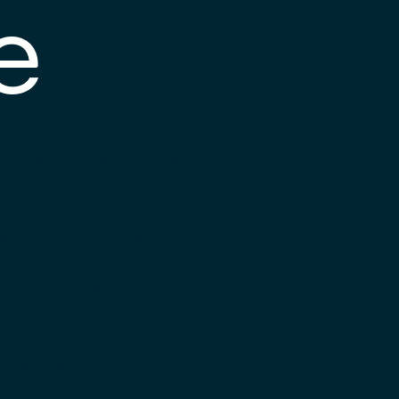
e
s posible que el
nlace esté
esactualizado o que
a página haya
ambiado de
bicación