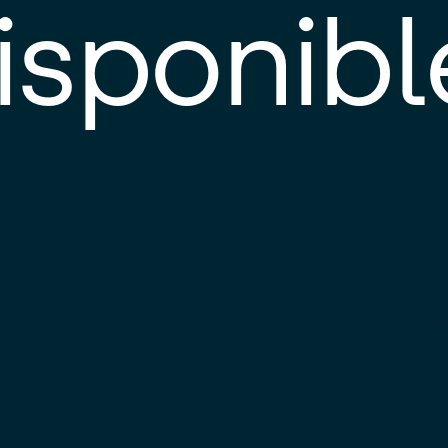
isponibl
E
e
d
l
c
u