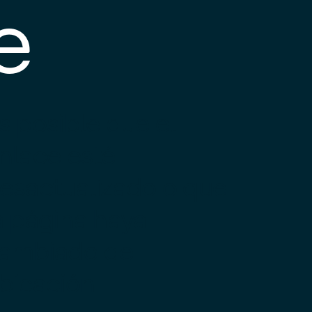
e
s posible que el
nlace esté
esactualizado o que
a página haya
ambiado de
bicación