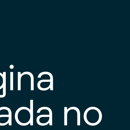
gina
tada no