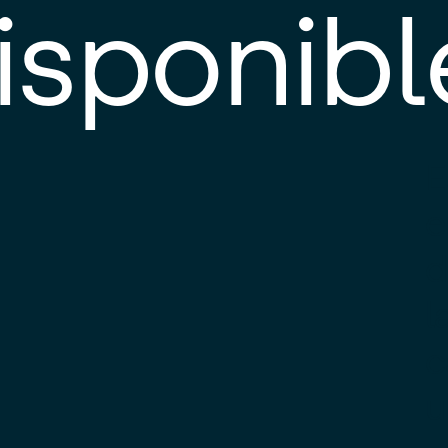
isponibl
E
e
d
l
c
u