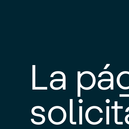
La pá
solici