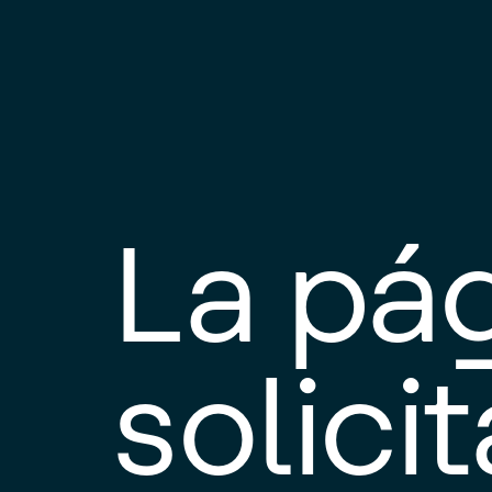
La pá
solici