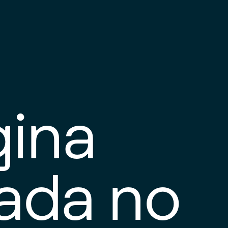
gina
tada no