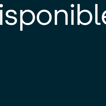
isponibl
E
e
d
l
c
u