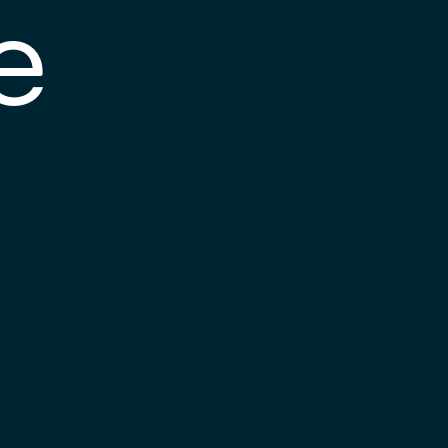
e
s posible que el
nlace esté
esactualizado o que
a página haya
ambiado de
bicación