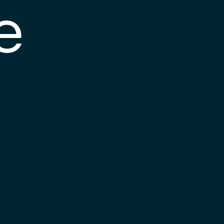
e
s posible que el
nlace esté
esactualizado o que
a página haya
ambiado de
bicación