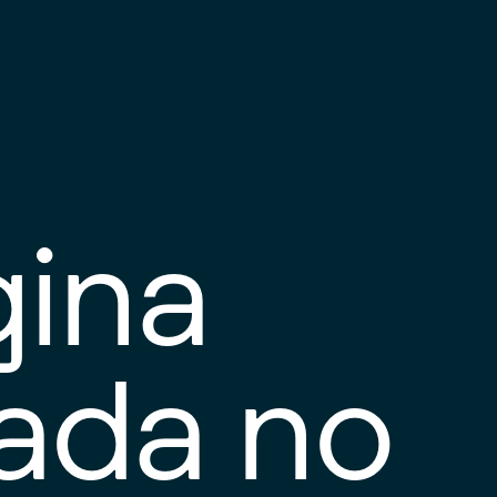
gina
tada no