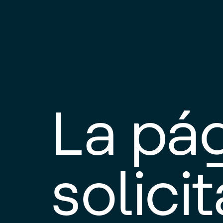
La pá
solici