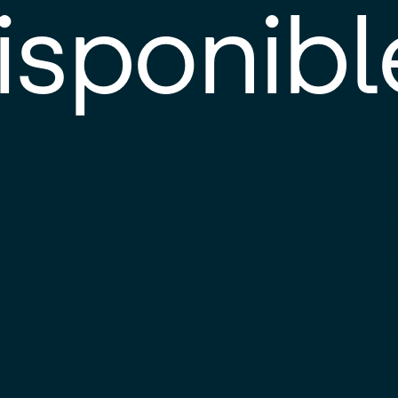
isponibl
E
e
d
l
c
u