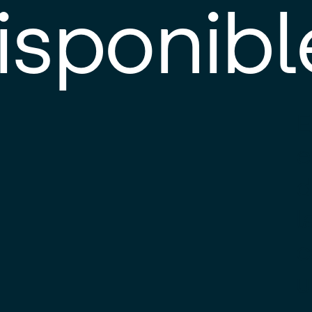
isponibl
E
e
d
l
c
u