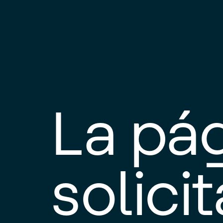
La pá
solici