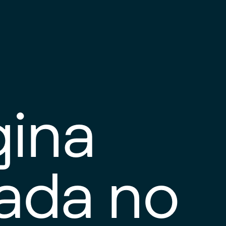
gina
tada no