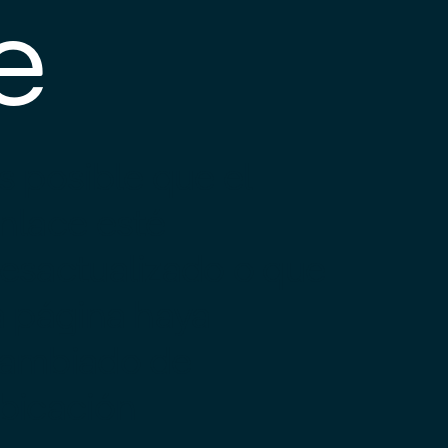
e
s posible que el
nlace esté
esactualizado o que
a página haya
ambiado de
bicación