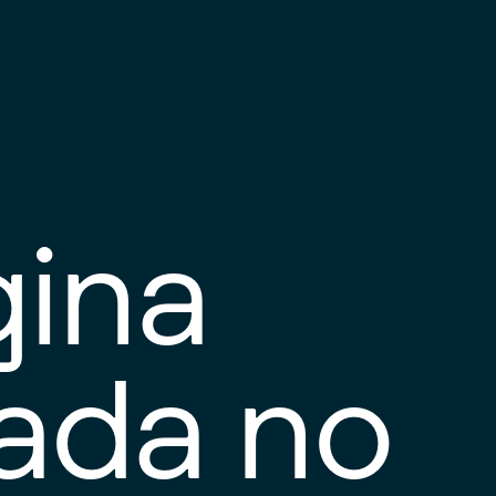
gina
tada no