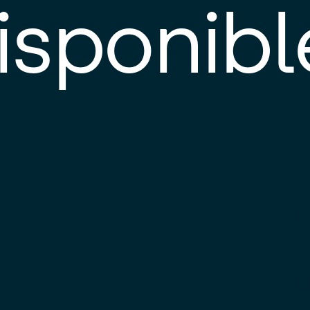
isponibl
E
e
d
l
c
u