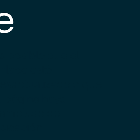
e
s posible que el
nlace esté
esactualizado o que
a página haya
ambiado de
bicación