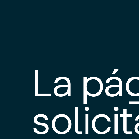
La pá
solici